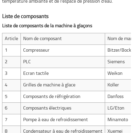
température ambiante et de l'espace de pression d'eau.
Liste de composants
Liste de composants de la machine à glaçons
Article
Nom de composant
Nom de mar
1
Compresseur
Bitzer/Bock
2
PLC
Siemens
3
Ecran tactile
Weikon
4
Grilles de machine à glace
Koller
5
Composants de réfrigération
Danfoss
6
Composants électriques
LG/Eton
7
Pompe à eau de refroidissement
Minamoto
8
Condensateur à eau de refroidissement
Xuemei