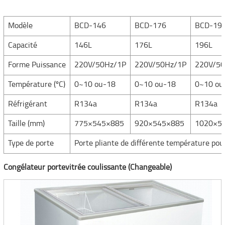
Modèle
BCD-146
BCD-176
BCD-19
Capacité
146L
176L
196L
Forme Puissance
220V/50Hz/1P
220V/50Hz/1P
220V/50
Température (ºC)
0~10 ou-18
0~10 ou-18
0~10 ou
Réfrigérant
R134a
R134a
R134a
Taille (mm)
775×545×885
920×545×885
1020×5
Type de porte
Porte pliante de différente température pou
Congélateur portevitrée coulissante (Changeable)