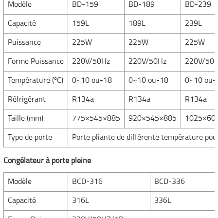
Modèle
BD-159
BD-189
BD-239
Capacité
159L
189L
239L
Puissance
225W
225W
225W
Forme Puissance
220V/50Hz
220V/50Hz
220V/50
Température (ºC)
0~10 ou-18
0~10 ou-18
0~10 ou-
Réfrigérant
R134a
R134a
R134a
Taille (mm)
775×545×885
920×545×885
1025×60
Type de porte
Porte pliante de différente température pour
Congélateur à porte pleine
Modèle
BCD-316
BCD-336
Capacité
316L
336L