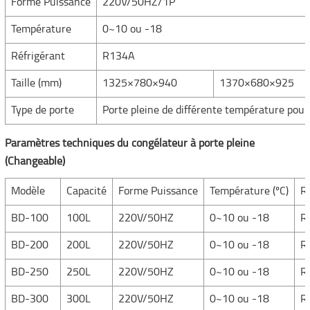
Forme Puissance
220V/50HZ/1P
Température
0~10 ou -18
Réfrigérant
R134A
Taille (mm)
1325×780×940
1370×680×925
Type de porte
Porte pleine de différente température pour 
Paramètres techniques du congélateur à porte pleine
(Changeable)
Modèle
Capacité
Forme Puissance
Température (ºC)
Ré
BD-100
100L
220V/50HZ
0~10 ou -18
R
BD-200
200L
220V/50HZ
0~10 ou -18
R
BD-250
250L
220V/50HZ
0~10 ou -18
R
BD-300
300L
220V/50HZ
0~10 ou -18
R