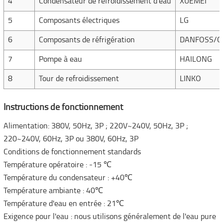
4
Condensateur de refroidissement d'eau
XUEMEI
5
Composants électriques
LG
6
Composants de réfrigération
DANFOSS/C
7
Pompe à eau
HAILONG
8
Tour de refroidissement
LINKO
Instructions de fonctionnement
Alimentation: 380V, 50Hz, 3P ; 220V~240V, 50Hz, 3P ;
220~240V, 60Hz, 3P ou 380V, 60Hz, 3P
Conditions de fonctionnement standards
Température opératoire : -15 ℃
Température du condensateur : +40℃
Température ambiante : 40℃
Température d'eau en entrée : 21℃
Exigence pour l'eau : nous utilisons généralement de l'eau pure